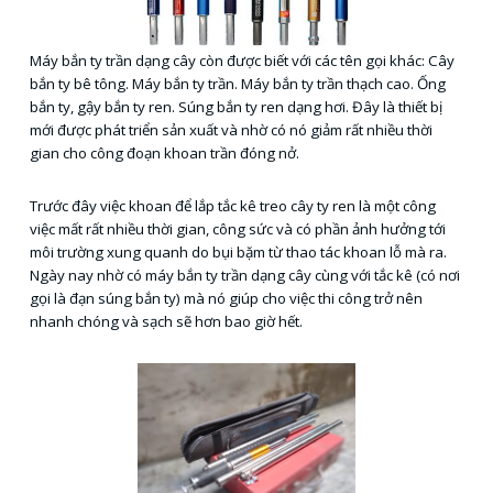
Máy bắn ty trần dạng cây còn được biết với các tên gọi khác: Cây
bắn ty bê tông. Máy bắn ty trần. Máy bắn ty trần thạch cao. Ống
bắn ty, gậy bắn ty ren. Súng bắn ty ren dạng hơi. Đây là thiết bị
mới được phát triển sản xuất và nhờ có nó giảm rất nhiều thời
gian cho công đoạn khoan trần đóng nở.
Trước đây việc khoan để lắp tắc kê treo cây ty ren là một công
việc mất rất nhiều thời gian, công sức và có phần ảnh hưởng tới
môi trường xung quanh do bụi bặm từ thao tác khoan lỗ mà ra.
Ngày nay nhờ có máy bắn ty trần dạng cây cùng với tắc kê (có nơi
gọi là đạn súng bắn ty) mà nó giúp cho việc thi công trở nên
nhanh chóng và sạch sẽ hơn bao giờ hết.