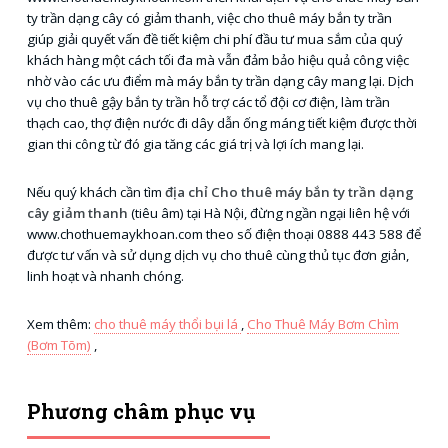
ty trần dạng cây có giảm thanh, việc cho thuê máy bắn ty trần
giúp giải quyết vấn đề tiết kiệm chi phí đầu tư mua sắm của quý
khách hàng một cách tối đa mà vẫn đảm bảo hiệu quả công việc
nhờ vào các ưu điểm mà máy bắn ty trần dạng cây mang lại. Dịch
vụ cho thuê gậy bắn ty trần hỗ trợ các tổ đội cơ điện, làm trần
thạch cao, thợ điện nước đi dây dẫn ống máng tiết kiệm được thời
gian thi công từ đó gia tăng các giá trị và lợi ích mang lại.
Nếu quý khách cần tìm
địa chỉ Cho thuê máy bắn ty trần dạng
cây giảm thanh
(tiêu âm) tại Hà Nội, đừng ngần ngại liên hệ với
www.chothuemaykhoan.com theo số điện thoại 0888 443 588 để
được tư vấn và sử dụng dịch vụ cho thuê cùng thủ tục đơn giản,
linh hoạt và nhanh chóng.
Xem thêm:
cho thuê máy thổi bụi lá
,
Cho Thuê Máy Bơm Chìm
(Bơm Tõm)
,
Phương châm phục vụ