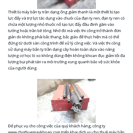
Thiết bị máy bắn ty trần dạng ống giảm thanh là một thiết bị tạo
lực đẩy và trợ lực tác dụng vào chuôi của đạn ty ren, đạn ty ren có
chứa một lượng nhỏ thuốc nổ tạo lực đẩy đầu đinh găm vào
tường hoặc trần bê tông. Nhờ đó mà việc thi công trở thành đơn
giản do không phải bắc thang, bắc giáo để thực hiện mà có thể
đứng từ dưới sàn công trình để xử lý công việc. Và việc thi công
sử dụng máy bắn ty trần dạng cây hoàn toàn dựa vào năng
lượng cơ học lò xo không dùng điện không khoan đục giảm tối đa
lượng bụi phát tán ra môi trường xung quanh bảo vệ sức khỏe
của người dùng.
Để phục vụ cho công việc của quý khách hàng, công ty
www.chothuemaykhoan.com triển khai dịch vụ cho thuê máy bắn