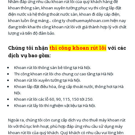
Nhằm đáp ứng nhu cầu khoan rút lõi của quý khách hàng để
khoan thông sàn, khoan xuyên tường phục vụ thi công lắp đặt
điện nước và hệ thống thoát nước sàn, khoan đi dây cáp điện,
khoan luồn ống máng... công ty chothuemaykhoan.com hiện nay
đang triển khai thi công khoan rút lõi với giá thành hợp lý với chất
lượng và tiến độ đảm bảo.
Chúng tôi nhận
thi công khoan rút lõi
với các
dịch vụ bao gồm:
Khoan rút lõi thông sàn bê tông tại Hà Nội.
Thi công khoan rút lõi cho chung cư cao tầng tại Hà Nội
Khoan rút lõi xuyên tường tại Hà Nội.
Khoan lắp đặt điều hòa, ống cấp thoát nước, thông hơi tại Hà
Nội.
Khoan rút lõi các lỗ 60, 90, 115, 150 tới 250.
Khoan rút lấy lõi thí nghiệm vật liệu tại Hà Nội.
Ngoài ra, chúng tôi còn cung cấp dịch vụ cho thuê máy khoan rút
lõi với thủ tục linh hoạt, phù hợp đáp ứng nhu cầu sử dụng máy
khoan rút lõi của quý khách. Quý khách có nhu cầu vui lòng liên